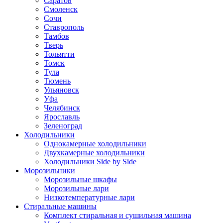
Саратов
Смоленск
Сочи
Ставрополь
Тамбов
Тверь
Тольятти
Томск
Тула
Тюмень
Ульяновск
Уфа
Челябинск
Ярославль
Зеленоград
Холодильники
Однокамерные холодильники
Двухкамерные холодильники
Холодильники Side by Side
Морозильники
Морозильные шкафы
Морозильные лари
Низкотемпературные лари
Стиральные машины
Комплект стиральная и сушильная машина