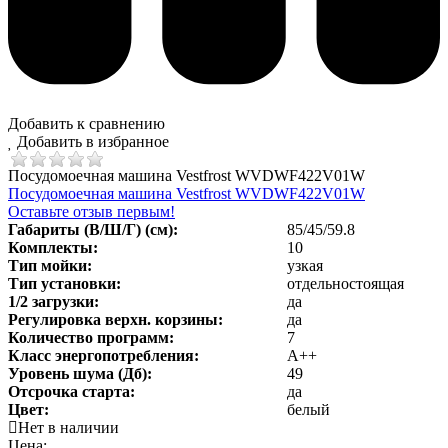
Добавить к сравнению
Добавить в избранное
Посудомоечная машина Vestfrost WVDWF422V01W
Посудомоечная машина Vestfrost WVDWF422V01W
Оставьте отзыв первым!
Габариты (В/Ш/Г) (см):
85/45/59.8
Комплекты:
10
Тип мойки:
узкая
Тип установки:
отдельностоящая
1/2 загрузки:
да
Регулировка верхн. корзины:
да
Количество программ:
7
Класс энергопотребления
:
А++
Уровень шума (Дб)
:
49
Отсрочка старта:
да
Цвет:
белый
Нет в наличии
Цена: