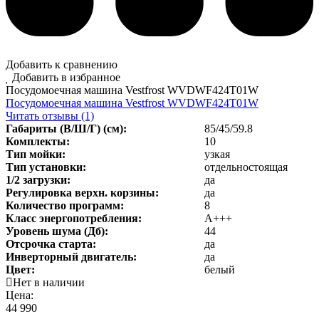
Добавить к сравнению
Добавить в избранное
Посудомоечная машина Vestfrost WVDWF424T01W
Посудомоечная машина Vestfrost WVDWF424T01W
Читать отзывы (1)
Габариты (В/Ш/Г) (см):
85/45/59.8
Комплекты:
10
Тип мойки:
узкая
Тип установки:
отдельностоящая
1/2 загрузки:
да
Регулировка верхн. корзины:
да
Количество программ:
8
Класс энергопотребления
:
А+++
Уровень шума (Дб)
:
44
Отсрочка старта:
да
Инверторный двигатель:
да
Цвет:
белый
Нет в наличии
Цена:
44 990