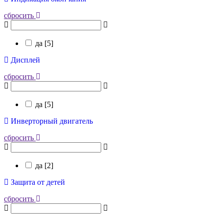
сбросить
да [
5
]
Дисплей
сбросить
да [
5
]
Инверторный двигатель
сбросить
да [
2
]
Защита от детей
сбросить