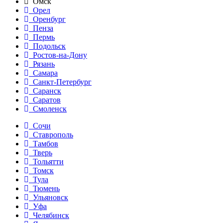
Омск
Орел
Оренбург
Пенза
Пермь
Подольск
Ростов-на-Дону
Рязань
Самара
Санкт-Петербург
Саранск
Саратов
Смоленск
Сочи
Ставрополь
Тамбов
Тверь
Тольятти
Томск
Тула
Тюмень
Ульяновск
Уфа
Челябинск