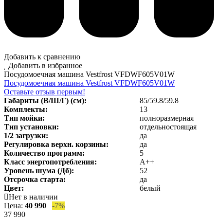
Добавить к сравнению
Добавить в избранное
Посудомоечная машина Vestfrost VFDWF605V01W
Посудомоечная машина Vestfrost VFDWF605V01W
Оставьте отзыв первым!
Габариты (В/Ш/Г) (см):
85/59.8/59.8
Комплекты:
13
Тип мойки:
полноразмерная
Тип установки:
отдельностоящая
1/2 загрузки:
да
Регулировка верхн. корзины:
да
Количество программ:
5
Класс энергопотребления
:
А++
Уровень шума (Дб)
:
52
Отсрочка старта:
да
Цвет:
белый
Нет в наличии
Цена:
40 990
-7%
37 990