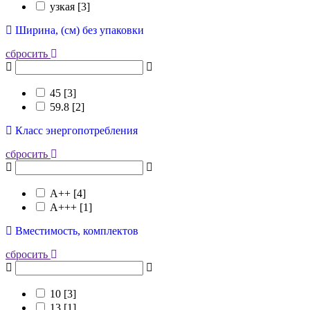
узкая [
3
]
Ширина, (см) без упаковки
сбросить
45 [
3
]
59.8 [
2
]
Класс энергопотребления
сбросить
А++ [
4
]
А+++ [
1
]
Вместимость, комплектов
сбросить
10 [
3
]
13 [
1
]