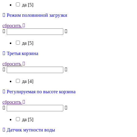
да [
5
]
Режим половинной загрузки
сбросить
да [
5
]
Третья корзина
сбросить
да [
4
]
Регулируемая по высоте корзина
сбросить
да [
5
]
Датчик мутности воды