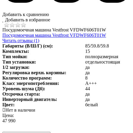
Добавить к сравнению
Добавить в избранное
Посудомоечная машина Vestfrost VFDWF606T01W
Посудомоечная машина Vestfrost VFDWF606T01W
Читать отзывы (1)
Габариты (В/Ш/Г) (см):
85/59.8/59.8
Комплекты:
15
Тип мойки:
полноразмерная
Тип установки:
отдельностоящая
1/2 загрузки:
да
Регулировка верхн. корзины:
да
Количество программ:
8
Класс энергопотребления
:
А+++
Уровень шума (Дб)
:
44
Отсрочка старта:
да
Инверторный двигатель:
да
Цвет:
белый
Нет в наличии
Цена:
47 990