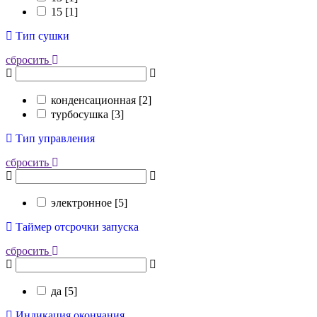
15 [
1
]
Тип сушки
сбросить
конденсационная [
2
]
турбосушка [
3
]
Тип управления
сбросить
электронное [
5
]
Таймер отсрочки запуска
сбросить
да [
5
]
Индикация окончания