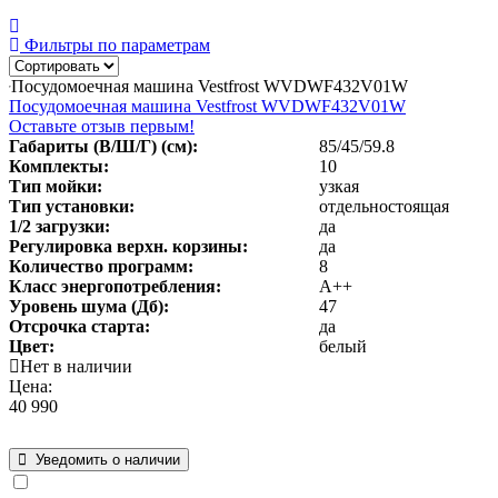
Фильтры по параметрам
Посудомоечная машина Vestfrost WVDWF432V01W
Посудомоечная машина Vestfrost WVDWF432V01W
Оставьте отзыв первым!
Габариты (В/Ш/Г) (см):
85/45/59.8
Комплекты:
10
Тип мойки:
узкая
Тип установки:
отдельностоящая
1/2 загрузки:
да
Регулировка верхн. корзины:
да
Количество программ:
8
Класс энергопотребления
:
А++
Уровень шума (Дб)
:
47
Отсрочка старта:
да
Цвет:
белый
Нет в наличии
Цена:
40 990
Уведомить о наличии