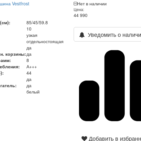
ина Vestfrost
Нет в наличии
Цена:
44 990
)
(см):
85/45/59.8
10
Уведомить о налич
узкая
отдельностоящая
да
н. корзины:
да
рамм:
8
ребления
:
А+++
)
:
44
да
гатель:
да
белый
Добавить в избран