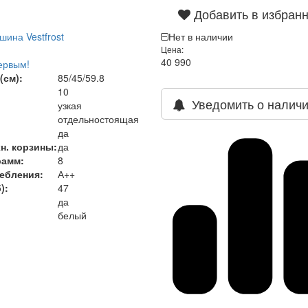
Добавить в избран
ина Vestfrost
Нет в наличии
Цена:
40 990
ервым!
(см):
85/45/59.8
10
Уведомить о налич
узкая
отдельностоящая
да
н. корзины:
да
рамм:
8
ребления
:
А++
)
:
47
да
белый