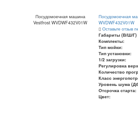
Посудомоечная машина
Посудомоечная маш
Vestfrost WVDWF432V01W
WVDWF432V01W
Оставьте отзыв п
Габариты (В/Ш/Г) 
Комплекты:
Тип мойки:
Тип установки:
1/2 загрузки:
Регулировка верх
Количество прог
Класс энергопот
Уровень шума (Дб
Отсрочка старта:
Цвет: