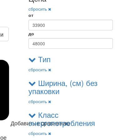
сбросить
от
ии
до
Тип
сбросить
Ширина, (см) без
упаковки
сбросить
Класс
энергопотребления
Добавить к сравнению
сбросить
ное