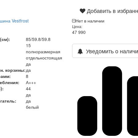
Добавить в избран
ина Vestfrost
Нет в наличии
Цена:
47 990
)
(см):
85/59.8/59.8
15
Уведомить о налич
полноразмерная
отдельностоящая
да
н. корзины:
да
рамм:
8
ребления
:
А+++
)
:
44
да
гатель:
да
белый