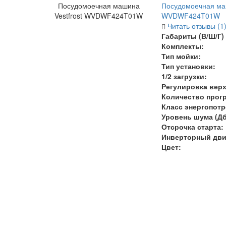
Посудомоечная машина
Посудомоечная маш
Vestfrost WVDWF424T01W
WVDWF424T01W
Читать отзывы (1
Габариты (В/Ш/Г) 
Комплекты:
Тип мойки:
Тип установки:
1/2 загрузки:
Регулировка верх
Количество прог
Класс энергопот
Уровень шума (Дб
Отсрочка старта:
Инверторный дви
Цвет: