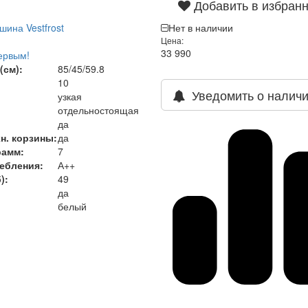
Добавить в избран
ина Vestfrost
Нет в наличии
Цена:
33 990
ервым!
(см):
85/45/59.8
10
Уведомить о налич
узкая
отдельностоящая
да
н. корзины:
да
рамм:
7
ребления
:
А++
)
:
49
да
белый