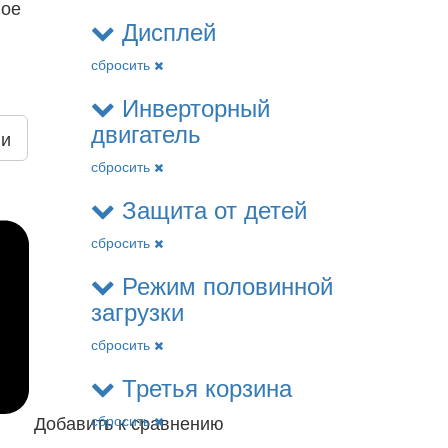
ное
Дисплей
сбросить
Инверторный
двигатель
ии
сбросить
Защита от детей
сбросить
Режим половинной
загрузки
сбросить
Третья корзина
Добавить к сравнению
сбросить