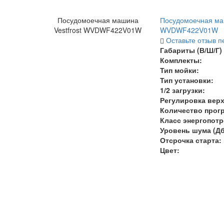
Посудомоечная машина
Посудомоечная маш
Vestfrost WVDWF422V01W
WVDWF422V01W
Оставьте отзыв п
Габариты (В/Ш/Г) 
Комплекты:
Тип мойки:
Тип установки:
1/2 загрузки:
Регулировка верх
Количество прог
Класс энергопот
Уровень шума (Дб
Отсрочка старта:
Цвет: