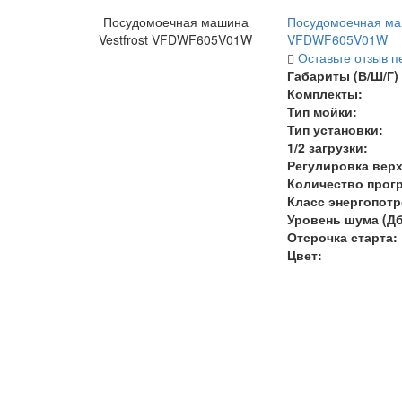
Посудомоечная машина
Посудомоечная маш
Vestfrost VFDWF605V01W
VFDWF605V01W
Оставьте отзыв п
Габариты (В/Ш/Г) 
Комплекты:
Тип мойки:
Тип установки:
1/2 загрузки:
Регулировка верх
Количество прог
Класс энергопот
Уровень шума (Дб
Отсрочка старта:
Цвет: