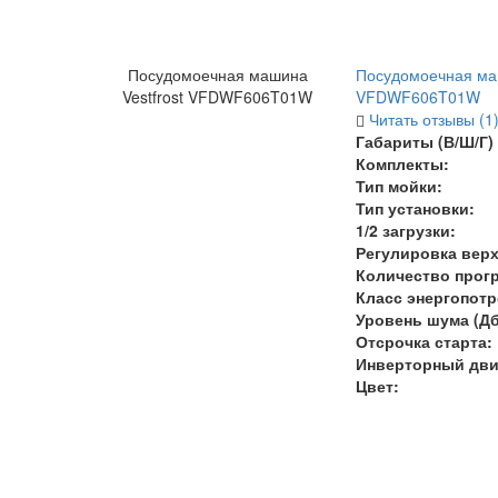
Посудомоечная машина
Посудомоечная маш
Vestfrost VFDWF606T01W
VFDWF606T01W
Читать отзывы (1
Габариты (В/Ш/Г) 
Комплекты:
Тип мойки:
Тип установки:
1/2 загрузки:
Регулировка верх
Количество прог
Класс энергопот
Уровень шума (Дб
Отсрочка старта:
Инверторный дви
Цвет: