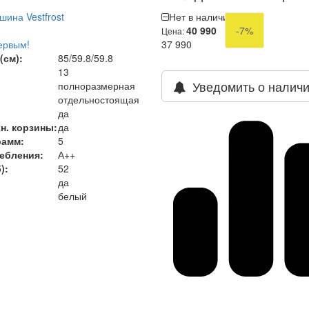
ина Vestfrost
Нет в наличии
40 990
-7%
Цена:
ервым!
37 990
(см):
85/59.8/59.8
13
Уведомить о налич
полноразмерная
отдельностоящая
да
н. корзины:
да
рамм:
5
ребления
:
А++
)
:
52
да
белый