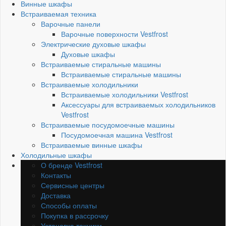
Винные шкафы
Встраиваемая техника
Варочные панели
Варочные поверхности Vestfrost
Электрические духовые шкафы
Духовые шкафы
Встраиваемые стиральные машины
Встраиваемые стиральные машины
Встраиваемые холодильники
Встраиваемые холодильники Vestfrost
Аксессуары для встраиваемых холодильников
Vestfrost
Встраиваемые посудомоечные машины
Посудомоечная машина Vestfrost
Встраиваемые винные шкафы
Холодильные шкафы
О бренде Vestfrost
Контакты
Сервисные центры
Доставка
Способы оплаты
Покупка в рассрочку
Установка техники