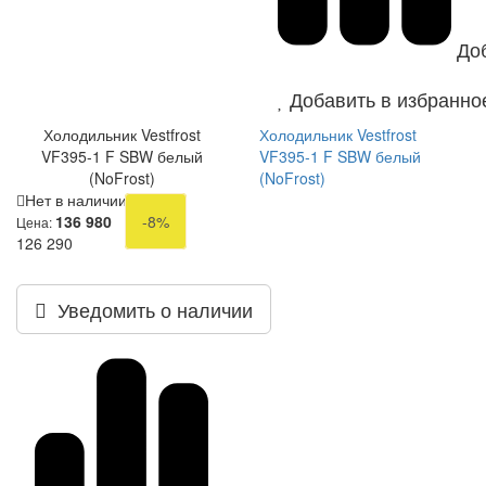
До
Добавить в избранно
Холодильник Vestfrost
Холодильник Vestfrost
VF395-1 F SBW белый
VF395-1 F SBW белый
(NoFrost)
(NoFrost)
Нет в наличии
136 980
-8%
Цена:
126 290
Уведомить о наличии