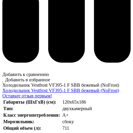
Добавить к сравнению
Добавить в избранное
Холодильник Vestfrost VF395-1 F SBB бежевый (NoFrost)
Холодильник Vestfrost VF395-1 F SBB бежевый (NoFrost)
Оставьте отзыв первым!
Габариты (ШхГхВ) (см):
120x65x186
Тип:
двухкамерный
Класс энергопотребления:
А+
Морозильник:
сбоку
Общий объем (л):
711