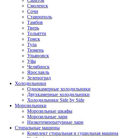
Саратов
Смоленск
Сочи
Ставрополь
Тамбов
Тверь
Тольятти
Томск
Тула
Тюмень
Ульяновск
Уфа
Челябинск
Ярославль
Зеленоград
Холодильники
Однокамерные холодильники
Двухкамерные холодильники
Холодильники Side by Side
Морозильники
Морозильные шкафы
Морозильные лари
Низкотемпературные лари
Стиральные машины
Комплект стиральная и сушильная машина