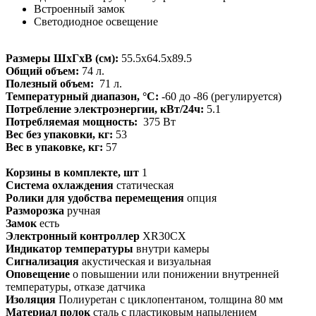
Встроенный замок
Светодиодное освещение
Размеры ШхГхВ (см):
55.5x64.5x89.5
Общий объем:
74 л.
Полезный объем:
71 л.
Температурный диапазон, °C:
-60 до -86 (регулируется)
Потребление электроэнергии, кВт/24ч:
5.1
Потребляемая мощность:
375 Вт
Вес без упаковки, кг:
53
Вес в упаковке, кг:
57
Корзины в комплекте, шт
1
Система охлаждения
статическая
Ролики для удобства перемещения
опция
Разморозка
ручная
Замок
есть
Электронный контроллер
XR30CX
Индикатор температуры
внутри камеры
Сигнализация
акустическая и визуальная
Оповещение
о повышении или понижении внутренней
температуры, отказе датчика
Изоляция
Полиуретан с циклопентаном, толщина 80 мм
Материал полок
сталь с пластиковым напылением