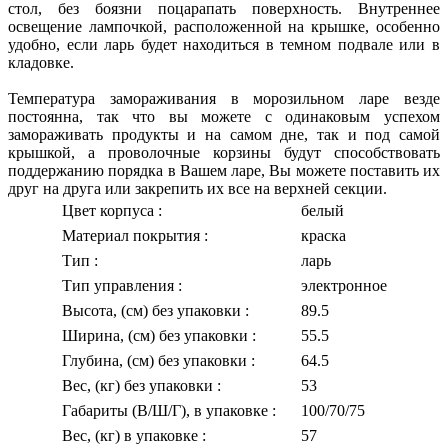
стол, без боязни поцарапать поверхность. Внутреннее
освещение лампочкой, расположенной на крышке, особенно
удобно, если ларь будет находиться в темном подвале или в
кладовке.
Температура замораживания в морозильном ларе везде
постоянна, так что вы можете с одинаковым успехом
замораживать продукты и на самом дне, так и под самой
крышкой, а проволочные корзины будут способствовать
поддержанию порядка в Вашем ларе, Вы можете поставить их
друг на друга или закрепить их все на верхней секции.
Цвет корпуса
:
белый
Материал покрытия
:
краска
Тип
:
ларь
Тип управления
:
электронное
Высота, (см) без упаковки
:
89.5
Ширина, (см) без упаковки
:
55.5
Глубина, (см) без упаковки
:
64.5
Вес, (кг) без упаковки
:
53
Габариты (В/Ш/Г), в упаковке
:
100/70/75
Вес, (кг) в упаковке
:
57