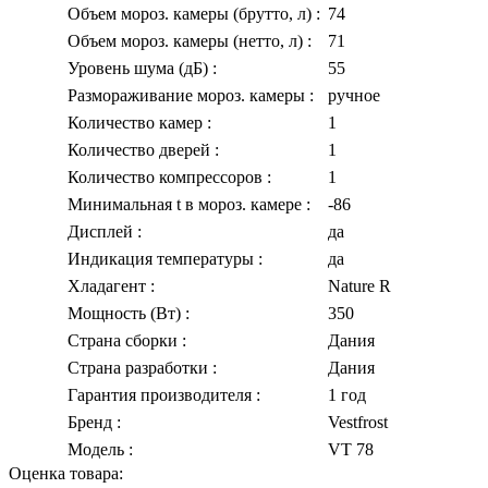
Объем мороз. камеры (брутто, л)
:
74
Объем мороз. камеры (нетто, л)
:
71
Уровень шума (дБ)
:
55
Размораживание мороз. камеры
:
ручное
Количество камер
:
1
Количество дверей
:
1
Количество компрессоров
:
1
Минимальная t в мороз. камере
:
-86
Дисплей
:
да
Индикация температуры
:
да
Хладагент
:
Nature R
Мощность (Вт)
:
350
Страна сборки
:
Дания
Страна разработки
:
Дания
Гарантия производителя
:
1 год
Бренд
:
Vestfrost
Модель
:
VT 78
Оценка товара: