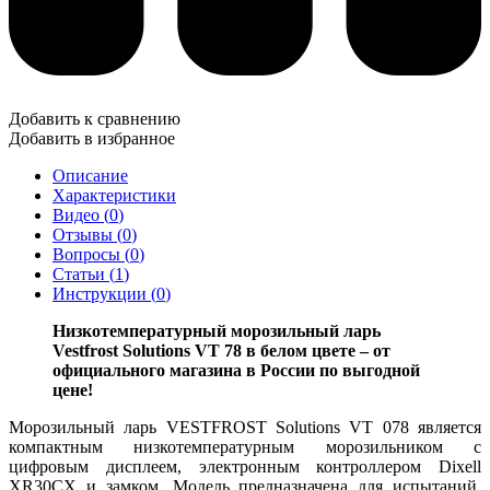
Добавить к сравнению
Добавить в избранное
Описание
Характеристики
Видео (
0
)
Отзывы (
0
)
Вопросы (
0
)
Статьи (
1
)
Инструкции (
0
)
Низкотемпературный морозильный ларь
Vestfrost Solutions VT 78 в белом цвете – от
официального магазина в России по выгодной
цене!
Морозильный ларь VESTFROST Solutions VT 078 является
компактным низкотемпературным морозильником с
цифровым дисплеем, электронным контроллером Dixell
XR30CX и замком. Модель предназначена для испытаний,