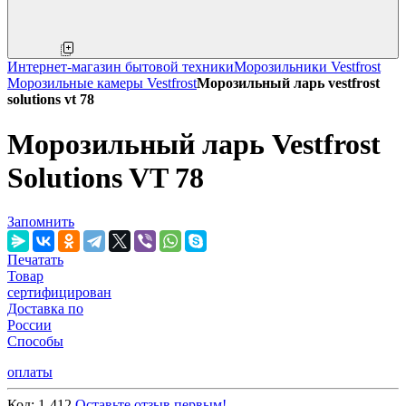
Интернет-магазин бытовой техники
Морозильники Vestfrost
Морозильные камеры Vestfrost
Морозильный ларь vestfrost
solutions vt 78
Морозильный ларь Vestfrost
Solutions VT 78
Запомнить
Печатать
Товар
сертифицирован
Доставка по
России
Способы
оплаты
Код:
1-412
Оставьте отзыв первым!