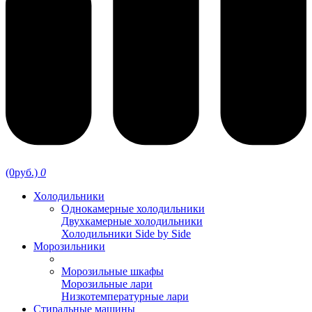
(0руб.)
0
Холодильники
Однокамерные холодильники
Двухкамерные холодильники
Холодильники Side by Side
Морозильники
Морозильные шкафы
Морозильные лари
Низкотемпературные лари
Стиральные машины