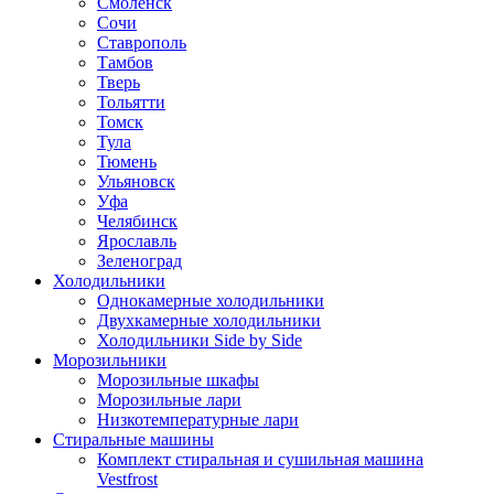
Смоленск
Сочи
Ставрополь
Тамбов
Тверь
Тольятти
Томск
Тула
Тюмень
Ульяновск
Уфа
Челябинск
Ярославль
Зеленоград
Холодильники
Однокамерные холодильники
Двухкамерные холодильники
Холодильники Side by Side
Морозильники
Морозильные шкафы
Морозильные лари
Низкотемпературные лари
Стиральные машины
Комплект стиральная и сушильная машина
Vestfrost