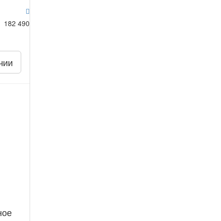
182 490
чии
ное