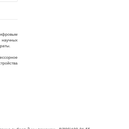
 цифровым
 научных
араты.
ессорное
стройства
ложно выбрать? мы поможем -
8(800)100-31-55