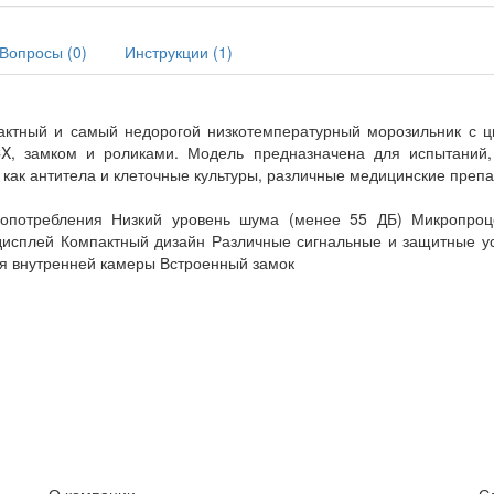
Вопросы (
0
)
Инструкции (
1
)
мпактный и самый недорогой низкотемпературный морозильник с
CX, замком и роликами. Модель предназначена для испытаний,
 как антитела и клеточные культуры, различные медицинские преп
гопотребления Низкий уровень шума (менее 55 ДБ) Микропроц
дисплей Компактный дизайн Различные сигнальные и защитные у
ия внутренней камеры Встроенный замок
О компании
С