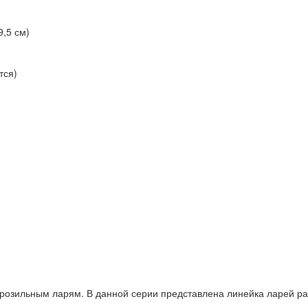
9,5 см)
тся)
розильным ларям. В данной серии представлена линейка ларей ра