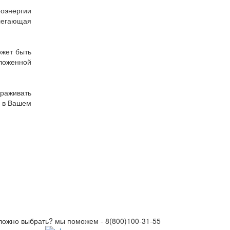
роэнергии
легающая
ожет быть
оложенной
раживать
а в Вашем
ложно выбрать? мы поможем -
8(800)100-31-55