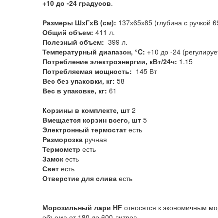
+10 до -24 градусов
.
Размеры ШхГхВ (см):
137х65х85 (глубина с ручкой 6
Общий объем:
411 л.
Полезный объем:
399 л.
Температурный диапазон, °C:
+10 до -24 (регулируе
Потребление электроэнергии, кВт/24ч:
1.15
Потребляемая мощность:
145 Вт
Вес без упаковки, кг:
58
Вес в упаковке, кг:
61
Корзины в комплекте, шт
2
Вмещается корзин всего, шт
5
Электронный термостат
есть
Разморозка
ручная
Термометр
есть
Замок
есть
Свет
есть
Отверстие для слива
есть
Морозильный лари HF
относятся к экономичным мо
объема от 180 до 600 литров.