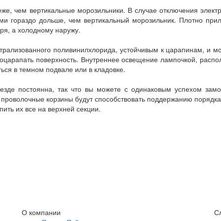
же, чем вертикальные морозильники. В случае отключения элект
ми гораздо дольше, чем вертикальный морозильник. Плотно при
аря, а холодному наружу.
трализованного поливинилхлорида, устойчивым к царапинам, и м
 поцарапать поверхность. Внутреннее освещение лампочкой, расп
ься в темном подвале или в кладовке.
езде постоянна, так что вы можете с одинаковым успехом замо
 а проволочные корзины будут способствовать поддержанию порядк
пить их все на верхней секции.
О компании
С