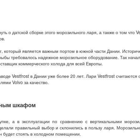
 о датской сборке этого морозильного ларя, а также о том что Ves
ов.
рг, который является важным портом в южной части Дании. Историч
 рыбы требовалось надежное морозильное оборудование. Так нача
 поставщик коммерческого холода для всей Европы.
оде Vestfrost в Дании уже более 20 лет. Лари Vestfrost считаются
лями Volvo за качество.
ьным шкафом
упке, а в эксплуатации по сравнению с вертикальными морози
делали правильный выбор и склонились в пользу ларя. Морозильн
н будет стоять в холодном помещении.