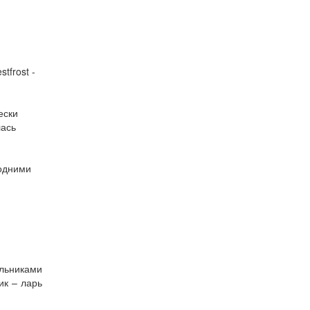
tfrost -
ески
лась
 одними
льниками
ик – ларь