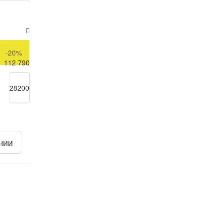
140 990
-20%
112 790
28200
чии