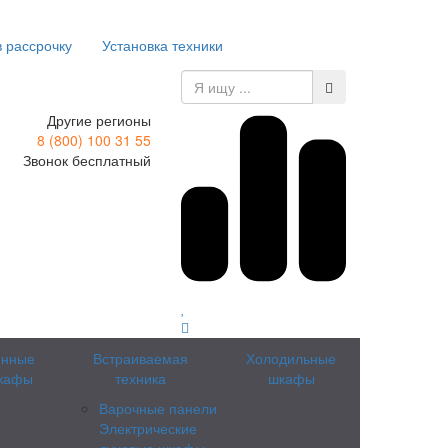
в рассрочку
Установка техники
Другие регионы
8 (800) 100 31 55
Звонок бесплатный
инные
Встраиваемая
Холодильные
кафы
техника
шкафы
Варочные панели
Электрические
духовые шкафы