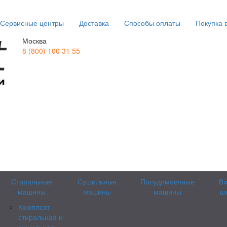
Сервисные центры
Доставка
Способы оплаты
Покупка 
Москва
8 (800) 100 31 55
Стиральные
Сушильные
Посудомоечные
В
машины
машины
машины
ш
Комплект
стиральная и
сушильная