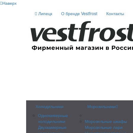
Наверх
Липецк
О бренде Vestfrost
Контакты
Холодильники
Морозильники
Однокамерные
холодильники
Морозильные шкафы
Двухкамерные
Морозильные лари
холодильники
Низкотемпературные