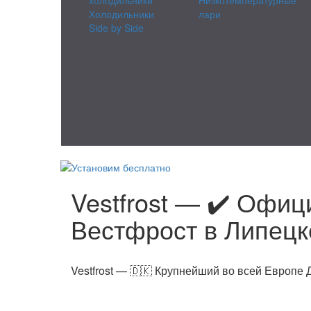
Холодильники
лари
Side by Side
Vestfrost — ✔️ Офи
Вестфрост в Липецк
Vestfrost — 🇩🇰 Крупнейший во всей Европе 