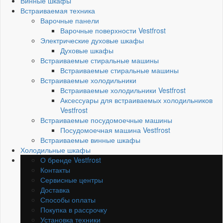
Винные шкафы
Встраиваемая техника
Варочные панели
Варочные поверхности Vestfrost
Электрические духовые шкафы
Духовые шкафы
Встраиваемые стиральные машины
Встраиваемые стиральные машины
Встраиваемые холодильники
Встраиваемые холодильники Vestfrost
Аксессуары для встраиваемых холодильников
Vestfrost
Встраиваемые посудомоечные машины
Посудомоечная машина Vestfrost
Встраиваемые винные шкафы
Холодильные шкафы
О бренде Vestfrost
Контакты
Сервисные центры
Доставка
Способы оплаты
Покупка в рассрочку
Установка техники