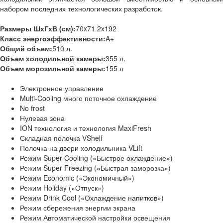
набором последних технологических разработок.
Размеры ШхГхВ (см):
70x71.2x192
Класс энергоэффективности:
A+
Общий объем:
510 л.
Объем холодильной камеры:
355 л.
Объем морозильной камеры:
155 л
Электронное управление
Multi-Cooling много поточное охлаждение
No frost
Нулевая зона
ION технология и технология MaxiFresh
Складная полочка VShelf
Полочка на двери холодильника VLift
Режим Super Cooling («Быстрое охлаждение»)
Режим Super Freezing («Быстрая заморозка»)
Режим Economic («Экономичный»)
Режим Holiday («Отпуск»)
Режим Drink Cool («Охлаждение напитков»)
Режим сбережения энергии экрана
Режим Автоматической настройки освещения