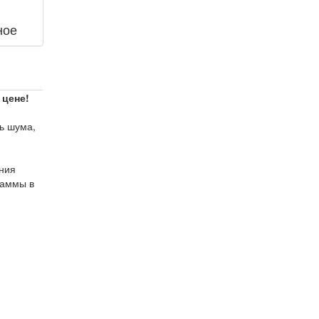
ное
 цене!
ь шума,
ния
раммы в