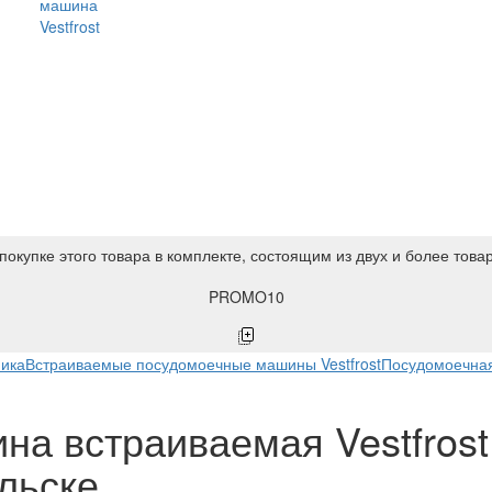
машина
Vestfrost
покупке этого товара в комплекте, состоящим из двух и более това
PROMO10
ника
Встраиваемые посудомоечные машины Vestfrost
Посудомоечная
а встраиваемая Vestfrost
льске