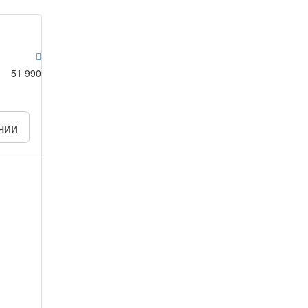
51 990
чии