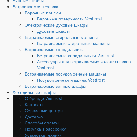
Винные шкафы
Встраиваемая техника
Варочные панели
Варочные поверхности Vestfrost
Электрические духовые шкафы
Духовые шкафы
Встраиваемые стиральные машины
Встраиваемые стиральные машины
Встраиваемые холодильники
Встраиваемые холодильники Vestfrost
Аксессуары для встраиваемых холодильников
Vestfrost
Встраиваемые посудомоечные машины
Посудомоечная машина Vestfrost
Встраиваемые винные шкафы
Холодильные шкафы
О бренде Vestfrost
Контакты
Сервисные центры
Доставка
Способы оплаты
Покупка в рассрочку
Установка техники