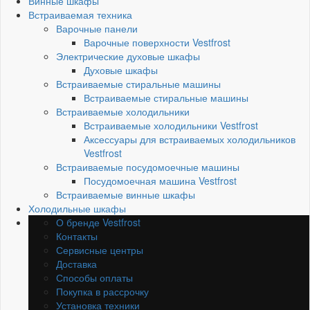
Винные шкафы
Встраиваемая техника
Варочные панели
Варочные поверхности Vestfrost
Электрические духовые шкафы
Духовые шкафы
Встраиваемые стиральные машины
Встраиваемые стиральные машины
Встраиваемые холодильники
Встраиваемые холодильники Vestfrost
Аксессуары для встраиваемых холодильников
Vestfrost
Встраиваемые посудомоечные машины
Посудомоечная машина Vestfrost
Встраиваемые винные шкафы
Холодильные шкафы
О бренде Vestfrost
Контакты
Сервисные центры
Доставка
Способы оплаты
Покупка в рассрочку
Установка техники