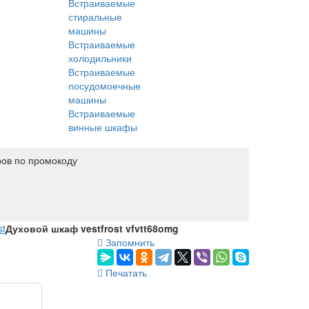
Встраиваемые
стиральные
машины
Встраиваемые
холодильники
Встраиваемые
посудомоечные
машины
Встраиваемые
винные шкафы
ров по промокоду
st
Духовой шкаф vestfrost vfvtt68omg
Запомнить
Печатать