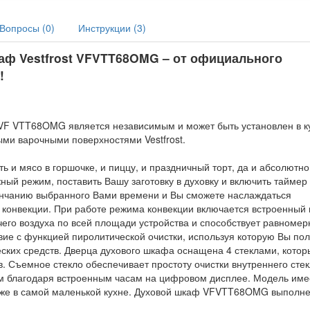
Вопросы (
0
)
Инструкции (
3
)
аф Vestfrost VFVTT68OMG
–
от официального
!
t VF VTT68OMG является независимым и может быть установлен в 
ыми варочными поверхностями Vestfrost.
и мясо в горшочке, и пиццу, и праздничный торт, да и абсолютн
ый режим, поставить Вашу заготовку в духовку и включить таймер
ончанию выбранного Вами времени и Вы сможете наслаждаться
конвекции. При работе режима конвекции включается встроенный
чего воздуха по всей площади устройства и способствует равноме
вие с функцией пиролитической очистки, используя которую Вы по
ских средств. Дверца духового шкафа оснащена 4 стеклами, котор
в. Съемное стекло обеспечивает простоту очистки внутреннего сте
ем благодаря встроенным часам на цифровом дисплее. Модель име
даже в самой маленькой кухне. Духовой шкаф VFVTT68OMG выполне