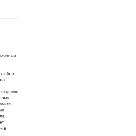
кухонный
о любое
 на
 в заднюю
рному
лучите
ые
кла
ет
н в