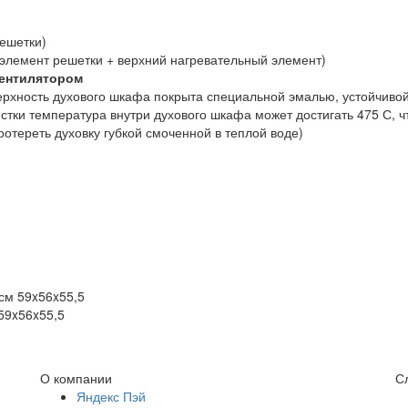
ешетки)
элемент решетки + верхний нагревательный элемент)
вентилятором
ерхность духового шкафа покрыта специальной эмалью, устойчивой
тки температура внутри духового шкафа может достигать 475 С, ч
ротереть духовку губкой смоченной в теплой воде)
см 59x56x55,5
 59x56x55,5
О компании
С
Яндекс Пэй