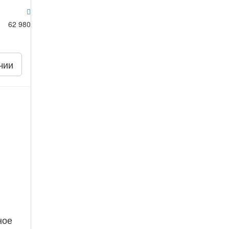
62 980
чии
ное