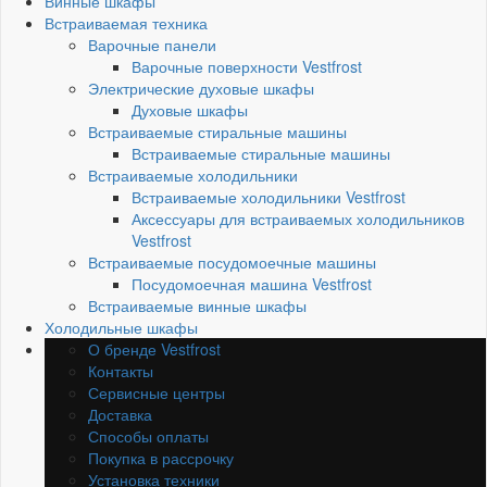
Винные шкафы
Встраиваемая техника
Варочные панели
Варочные поверхности Vestfrost
Электрические духовые шкафы
Духовые шкафы
Встраиваемые стиральные машины
Встраиваемые стиральные машины
Встраиваемые холодильники
Встраиваемые холодильники Vestfrost
Аксессуары для встраиваемых холодильников
Vestfrost
Встраиваемые посудомоечные машины
Посудомоечная машина Vestfrost
Встраиваемые винные шкафы
Холодильные шкафы
О бренде Vestfrost
Контакты
Сервисные центры
Доставка
Способы оплаты
Покупка в рассрочку
Установка техники