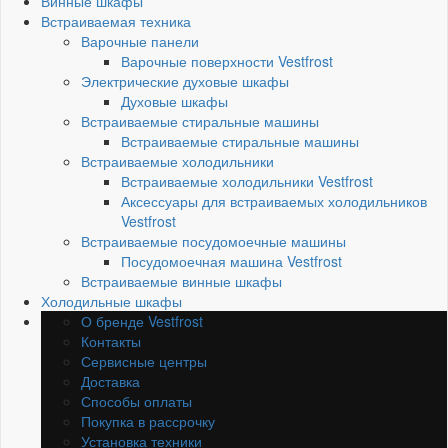
Винные шкафы
Встраиваемая техника
Варочные панели
Варочные поверхности Vestfrost
Электрические духовые шкафы
Духовые шкафы
Встраиваемые стиральные машины
Встраиваемые стиральные машины
Встраиваемые холодильники
Встраиваемые холодильники Vestfrost
Аксессуары для встраиваемых холодильников
Vestfrost
Встраиваемые посудомоечные машины
Посудомоечная машина Vestfrost
Встраиваемые винные шкафы
Холодильные шкафы
О бренде Vestfrost
Контакты
Сервисные центры
Доставка
Способы оплаты
Покупка в рассрочку
Установка техники