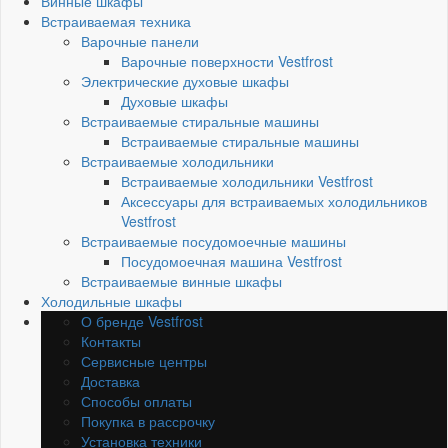
Винные шкафы
Встраиваемая техника
Варочные панели
Варочные поверхности Vestfrost
Электрические духовые шкафы
Духовые шкафы
Встраиваемые стиральные машины
Встраиваемые стиральные машины
Встраиваемые холодильники
Встраиваемые холодильники Vestfrost
Аксессуары для встраиваемых холодильников
Vestfrost
Встраиваемые посудомоечные машины
Посудомоечная машина Vestfrost
Встраиваемые винные шкафы
Холодильные шкафы
О бренде Vestfrost
Контакты
Сервисные центры
Доставка
Способы оплаты
Покупка в рассрочку
Установка техники