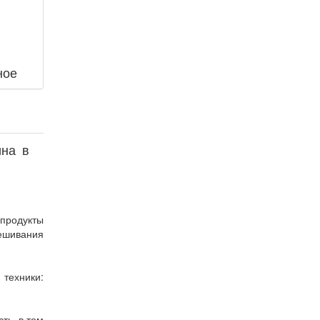
ное
ина в
продукты
ешивания
техники:
ть, в том