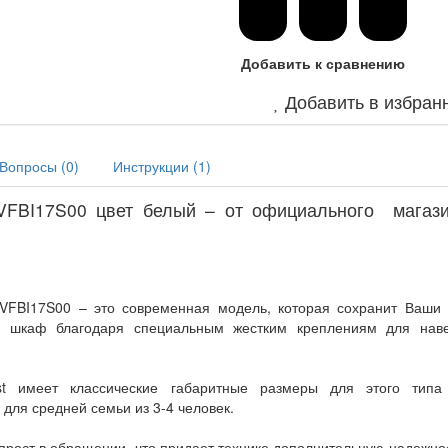
Добавить к сравнению
Добавить в избран
Вопросы (
0
)
Инструкции (
1
)
 VFBI17S00 цвет белый – от официального магаз
 VFBI17S00 – это современная модель, которая сохранит Ваши 
ый шкаф благодаря специальным жестким креплениям для нав
st имеет классические габаритные размеры для этого типа 
для средней семьи из 3-4 человек.
рост в обращении, что придает технике дополнительную надежнос