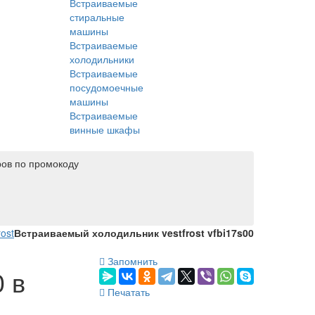
Встраиваемые
стиральные
машины
Встраиваемые
холодильники
Встраиваемые
посудомоечные
машины
Встраиваемые
винные шкафы
ров по промокоду
ost
Встраиваемый холодильник vestfrost vfbi17s00
Запомнить
 в
Печатать