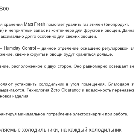
7S00
я хранения Maxi Fresh помогает удалить газ этилен (биопродукт,
) и неприятный запах из контейнера для фруктов и овощей. Данн
 максимально долго особенно для свежих овощей.
– Humidity Control – данное отделение оснащено регулировкой в
ожение, свежие фрукты и овощи будут храниться дольше.
ение, расположенное с двух сторон. Оно равномерно освещает в
воляют установить холодильник в угол помещения. Благодаря э
выдвигаются. Технология Zero Clearance и возможность перенавес
новки изделия.
рантируя минимальное потребление электроэнергии при работе.
вляемые холодильники, на каждый холодильник