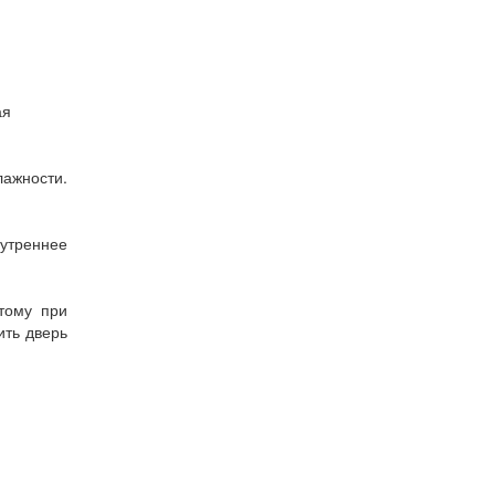
ая
лажности.
нутреннее
тому при
ить дверь