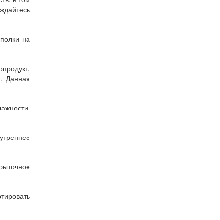
аждайтесь
 полки на
продукт,
. Данная
лажности.
нутреннее
быточное
ртировать