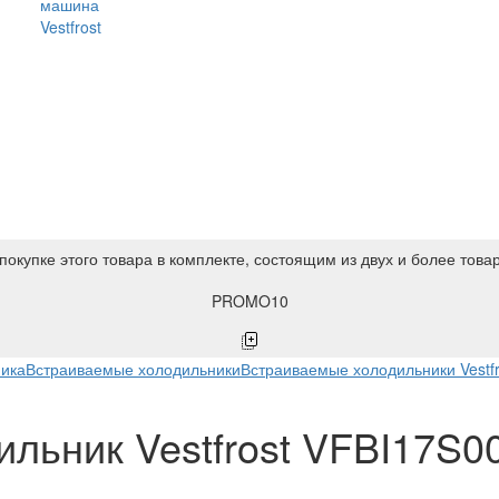
машина
Vestfrost
покупке этого товара в комплекте, состоящим из двух и более това
PROMO10
ника
Встраиваемые холодильники
Встраиваемые холодильники Vestfr
льник Vestfrost VFBI17S00