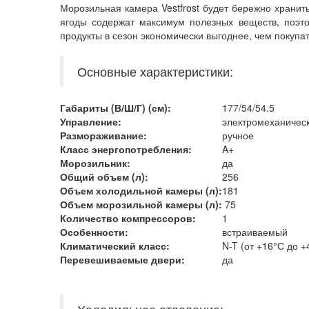
Морозильная камера Vestfrost будет бережно хранить
ягоды содержат максимум полезных веществ, поэто
продукты в сезон экономически выгоднее, чем покупат
Основные характеристики:
Габариты (В/
Ш/Г
) (см):
177/54/54.5
Управление:
электромеханичес
Размораживание:
ручное
Класс энергопотребления:
A+
Морозильник:
да
Общий объем (л):
256
Объем холодильной камеры
(л):
181
Объем морозильной камеры
(л):
75
Количество компрессоров:
1
Особенности:
встраиваемый
Климатический класс
:
N-T (от +16°С до +
Перевешиваемые двери
:
да