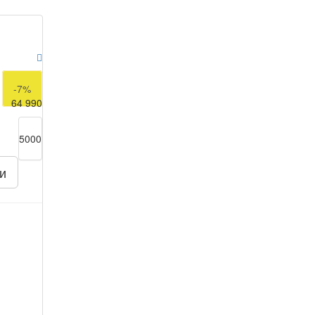
69 990
-7%
64 990
5000
и