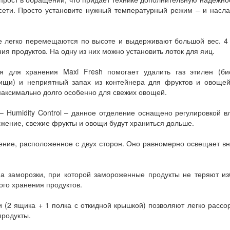
сети. Просто установите нужный температурный режим – и насл
ре легко перемещаются по высоте и выдерживают большой вес. 4
 продуктов. На одну из них можно установить лоток для яиц.
ия для хранения Maxi Fresh помогает удалить газ этилен (био
щи) и неприятный запах из контейнера для фруктов и овощей
 максимально долго особенно для свежих овощей.
– Humidity Control – данное отделение оснащено регулировкой в
ожение, свежие фрукты и овощи будут храниться дольше.
ение, расположенное с двух сторон. Оно равномерно освещает в
а заморозки, при которой замороженные продукты не теряют из
ого хранения продуктов.
 (2 ящика + 1 полка с откидной крышкой) позволяют легко рассо
продукты.