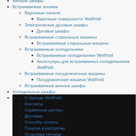
Винные шкафы
Встраиваемая техника
Варочные панели
Варочные поверхности Vestfrost
Электрические духовые шкафы
Духовые шкафы
Встраиваемые стиральные машины
Встраиваемые стиральные машины
Встраиваемые холодильники
Встраиваемые холодильники Vestfrost
Аксессуары для встраиваемых холодильников
Vestfrost
Встраиваемые посудомоечные машины
Посудомоечная машина Vestfrost
Встраиваемые винные шкафы
Холодильные шкафы
О бренде Vestfrost
Контакты
Сервисные центры
Доставка
Способы оплаты
Покупка в рассрочку
Установка техники